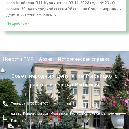
села Колбасна Л.И. Куракова от 03.11.2023 года № 29 «О
созыве 30 внеочередной сессии 26 созыва Совета народных
депутатов села Колбасна»
Подробнее »
Новости ПМР
Архив
Историческая справка
Совет народных депутатов Рыбницкого
района и города Рыбницы
Телефон:
0 (555) 3-17-77
Адрес:
Приднестровская Молдавская Республика, г. Рыбница, проспект
Победы, 4.