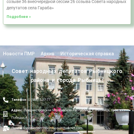
созыве 36 внеочередной сессии 26 созыва Совета народных
депутатов села Гараба»
Подробнее »
Новости ПМР
Архив
Историческая справка
Совет народных депутатов Рыбницкого
района и города Рыбницы
Телефон:
0 (555) 3-17-77
Адрес:
Приднестровская Молдавская Республика, г. Рыбница, проспект
Победы, 4.
Почта:
Горрайсовет ribnitsasovet@idknet.com