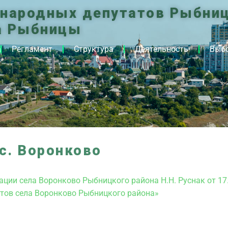
 народных депутатов Рыбниц
а Рыбницы
Регламент
Структура
Деятельность
Выб
с. Воронково
ции села Воронково Рыбницкого района Н.Н. Руснак от 17.
атов села Воронково Рыбницкого района»