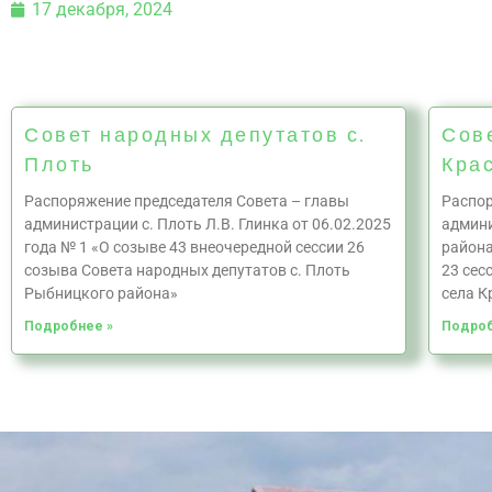
17 декабря, 2024
Совет народных депутатов с.
Сов
Плоть
Кра
Распоряжение председателя Совета – главы
Распор
администрации с. Плоть Л.В. Глинка от 06.02.2025
админи
года № 1 «О созыве 43 внеочередной сессии 26
района
созыва Совета народных депутатов с. Плоть
23 сес
Рыбницкого района»
села К
Подробнее »
Подроб