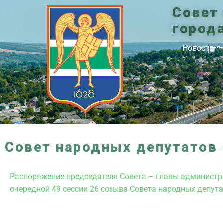
Совет
город
Новости
Совет народных депутатов 
Распоряжение председателя Совета – главы администра
очередной 49 сессии 26 созыва Совета народных депут