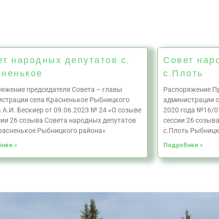
ет народных депутатов с.
Совет нар
сненькое
с.Плоть
яжение председателя Совета – главы
Распоряжение Пр
страции села Красненькое Рыбницкого
администрации с
 А.И. Бескиер от 09.06.2023 № 24 «О созыве
2020 года №16/0
сии 26 созыва Совета народных депутатов
сессии 26 созыв
расненькое Рыбницкого района»
с.Плоть Рыбницк
нее »
Подробнее »