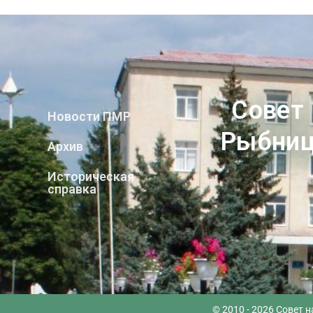
Совет
Новости ПМР
Рыбниц
Архив
Историческая
справка
© 2010 - 2026 Совет