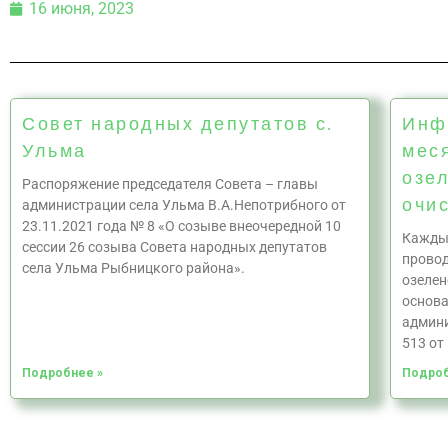
16 июня, 2023
Совет народных депутатов с.
Инф
Ульма
меся
озе
Распоряжение председателя Совета – главы
очи
администрации села Ульма В.А.Непотрибного от
23.11.2021 года № 8 «О созыве внеочередной 10
Каждый
сессии 26 созыва Совета народных депутатов
провод
села Ульма Рыбницкого района».
озелен
основа
админи
513 от
Подробнее »
Подроб