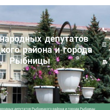
 народных депутатов
кого района и города
Рыбницы
 народных депутатов Рыбницкого района и города Рыбницы