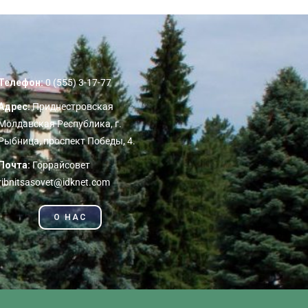
Телефон:
0 (555) 3-17-77
Адрес:
Приднестровская
Молдавская Республика, г.
Рыбница, проспект Победы, 4.
Почта:
Горрайсовет
ribnitsasovet@idknet.com
О НАС