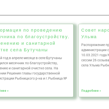
ормация по проведению
Совет нар
чника по благоустройству,
Ульма
ленению и санитарной
Распоряжение пр
стке села Бутучаны
администрации с
10.03.2021 года 
 год в апреле месяце в селе Бутучаны
сессии 26 созыв
ился месячник по благоустройству,
села Ульма Рыбн
ению и санитарной очистке села. На
нии Решения главы государственной
страции Рыбницкого р-на и г.Рыбница №
нее »
Подробнее »