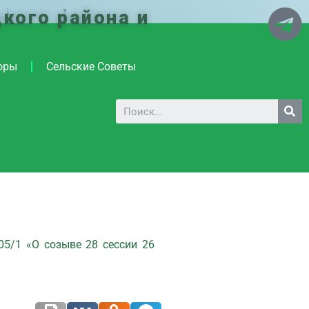
кого района и
оры
Сельские Советы
05/1 «О созыве 28 сессии 26