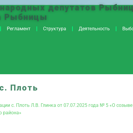
 народных депутатов Рыбниц
а Рыбницы
Регламент
Структура
Деятельность
Выб
с. Плоть
и с. Плоть Л.В. Глинка от 07.07.2025 года № 5 «О созыве
о района»