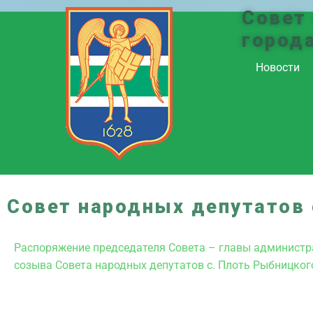
Совет
город
Новости
Совет народных депутатов 
Распоряжение председателя Совета – главы администраци
созыва Совета народных депутатов с. Плоть Рыбницког