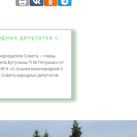
одных депутатов с.
едседателя Совета – главы
ела Бутучаны П.М.Петрашко от
 № 4 «О созыве внеочередной 5
а Совета народных депутатов