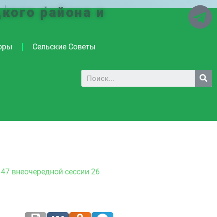
кого района и
оры
Сельские Советы
 47 внеочередной сессии 26