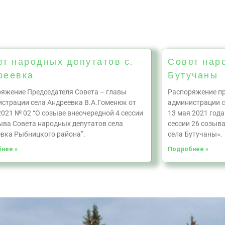
ет народных депутатов с.
Совет нар
реевка
Бутучаны
яжение Председателя Совета – главы
Распоряжение пр
страции села Андреевка В.А.Гоменюк от
администрации с
2021 № 02 “О созыве внеочередной 4 сессии
13 мая 2021 года
ыва Совета народных депутатов села
сессии 26 созыв
вка Рыбницкого района”.
села Бутучаны».
нее »
Подробнее »