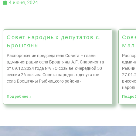
4 июня, 2024
Совет народных депутатов с.
Сов
Броштяны
Мал
Распоряжение председателя Совета – главы
Распор
администрации села Броштяны А.Г. Спаринопта
админ
от 09.12.2024 года №9 «О созыве очередной 50
Рыбниц
сессии 26 созыва Совета народных депутатов
27.01.
села Броштяны Рыбницкого района»
внеоче
народн
Подробнее »
Подроб