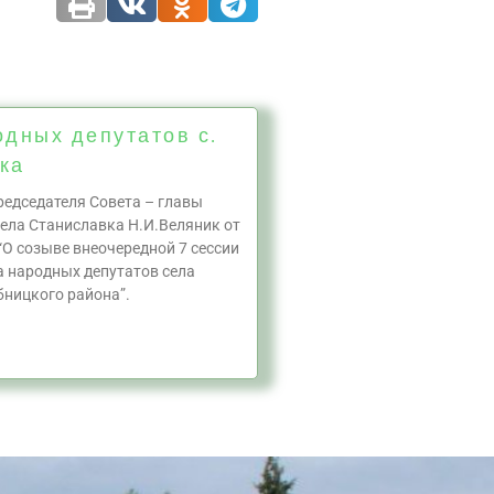
одных депутатов с.
ка
едседателя Совета – главы
ела Станиславка Н.И.Веляник от
“О созыве внеочередной 7 сессии
а народных депутатов села
ницкого района”.