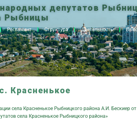
 народных депутатов Рыбниц
а Рыбницы
Регламент
Структура
Деятельность
Выб
с. Красненькое
ции села Красненькое Рыбницкого района А.И. Бескиер от 
путатов села Красненькое Рыбницкого района»