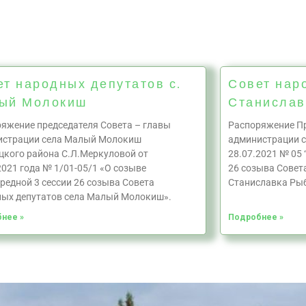
ет народных депутатов с.
Совет нар
ый Молокиш
Станислав
яжение председателя Совета – главы
Распоряжение Пр
истрации села Малый Молокиш
администрации с
кого района С.Л.Меркуловой от
28.07.2021 № 05 
2021 года № 1/01-05/1 «О созыве
26 созыва Совет
редной 3 сессии 26 созыва Совета
Станиславка Рыб
ых депутатов села Малый Молокиш».
нее »
Подробнее »