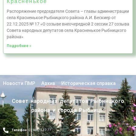
Красненькое
Распоряжение председателя Совета – главы администрации
села Красненькое Рыбницкого района А.И. Бескиер от
22.12.2025 № 17 «О созыве внеочередной 2 сессии 27 созыва
Совета народных депутатов села Красненькое Рыбницкого
района»
Подробнее »
Новости ПМР
Архив
Историческая справка
Совет народных депутатов Рыбницкого
района и города Рыбницы
Телефон:
0 (555) 3-17-77