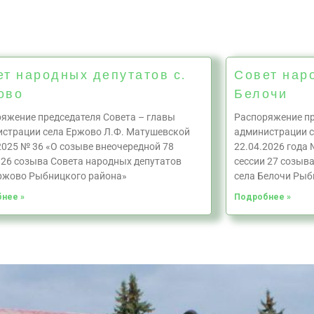
ет народных депутатов с.
Совет нар
ово
Белочи
яжение председателя Совета – главы
Распоряжение пр
страции села Ержово Л.Ф. Матушевской
администрации с
2025 № 36 «О созыве внеочередной 78
22.04.2026 года 
 26 созыва Совета народных депутатов
сессии 27 созыв
ржово Рыбницкого района»
села Белочи Рыб
нее »
Подробнее »