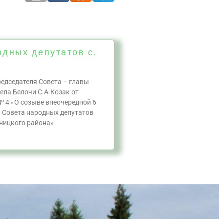
одных депутатов с.
едседателя Совета – главы
ела Белочи С.А.Козак от
№ 4 «О созыве внеочередной 6
а Совета народных депутатов
ницкого района»