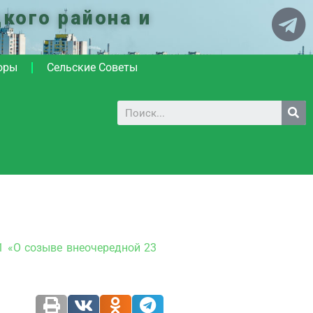
кого района и
оры
Сельские Советы
1 «О созыве внеочередной 23