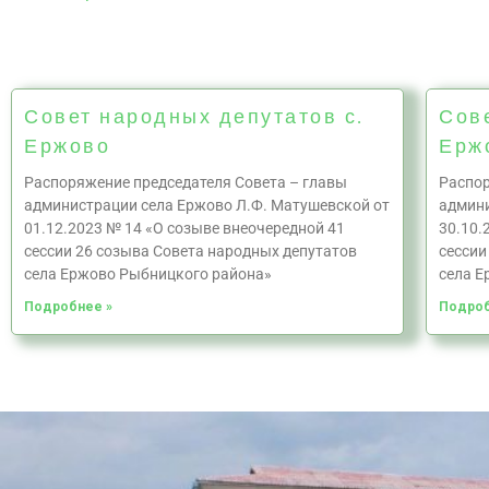
Совет народных депутатов с.
Сов
Ержово
Ерж
Распоряжение председателя Совета – главы
Распор
администрации села Ержово Л.Ф. Матушевской от
админи
01.12.2023 № 14 «О созыве внеочередной 41
30.10.
сессии 26 созыва Совета народных депутатов
сессии
села Ержово Рыбницкого района»
села Е
Подробнее »
Подроб