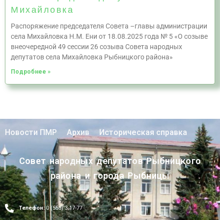
Михайловка
Распоряжение председателя Совета –главы администрации
села Михайловка Н.М. Ени от 18.08.2025 года № 5 «О созыве
внеочередной 49 сессии 26 созыва Совета народных
депутатов села Михайловка Рыбницкого района»
Подробнее »
Новости ПМР
Архив
Историческая справка
Совет народных депутатов Рыбницкого
района и города Рыбницы
Телефон:
0 (555) 3-17-77