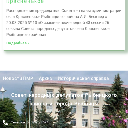
Красненькое
Распоряжение председателя Совета – главы администрации
села Красненькое Рыбницкого района А.И. Бескиер от
20.08.2025 № 13 «О созыве внеочередной 43 сессии 26
созыва Совета народных депутатов села Красненькое
Рыбницкого района»
Подробнее »
Новости ПМР
Архив
Историческая справка
Совет народных депутатов Рыбницкого
района и города Рыбницы
Телефон:
0 (555) 3-17-77