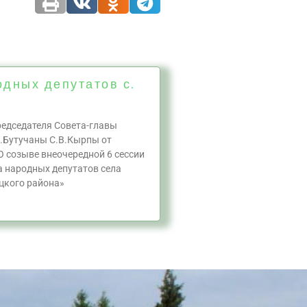
одных депутатов с.
едседателя Совета-главы
.Бутучаны С.В.Кырпы от
О созыве внеочередной 6 сессии
а народных депутатов села
цкого района»