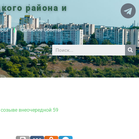
кого района и
оры
Сельские Советы
 созыве внеочередной 59