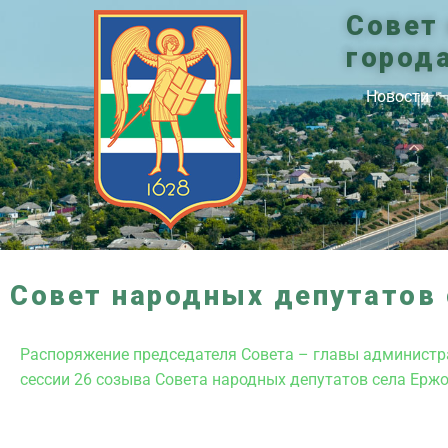
Совет
город
Новости
Совет народных депутатов 
Распоряжение председателя Совета – главы администра
сессии 26 созыва Совета народных депутатов села Ерж