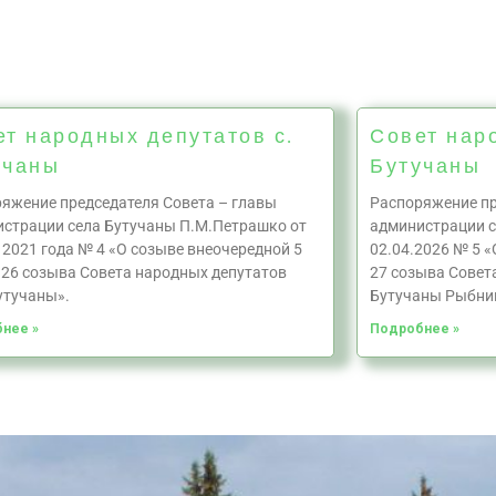
ет народных депутатов с.
Совет нар
учаны
Бутучаны
яжение председателя Совета – главы
Распоряжение пр
страции села Бутучаны П.М.Петрашко от
администрации с
 2021 года № 4 «О созыве внеочередной 5
02.04.2026 № 5 «
 26 созыва Совета народных депутатов
27 созыва Совет
утучаны».
Бутучаны Рыбни
нее »
Подробнее »