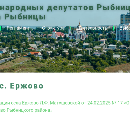
 народных депутатов Рыбниц
а Рыбницы
Регламент
Структура
Деятельность
Выб
с. Ержово
ции села Ержово Л.Ф. Матушевской от 24.02.2025 № 17 «О
ово Рыбницкого района»