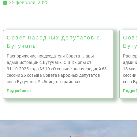
25 февраля, 2025
Совет народных депутатов с.
Сов
Бутучаны
Бут
Распоряжение председателя Совета-главы
Распор
администрации с.Бутучаны С.В.Кырпы от
админи
31.10.2025 года № 10 «О созыве внеочередной 63
13 мая
сессии 26 созыва Совета народных депутатов
сессии
села Бутучаны Рыбницкого района»
села Б
Подробнее »
Подроб