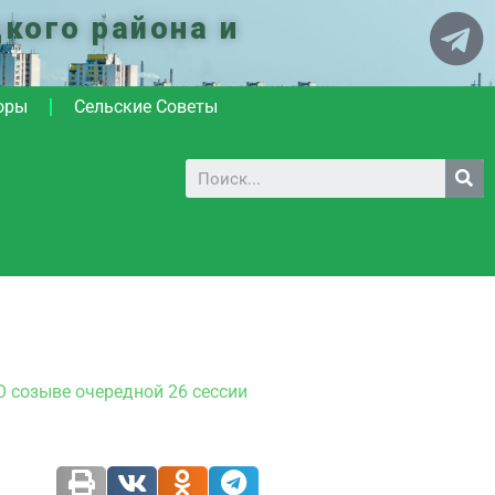
кого района и
оры
Сельские Советы
О созыве очередной 26 сессии