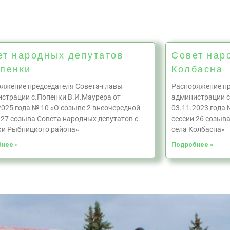
ет народных депутатов
Совет нар
опенки
Колбасна
яжение председателя Совета-главы
Распоряжение пр
страции с.Попенки В.И.Маурера от
администрации с
2025 года № 10 «О созыве 2 внеочередной
03.11.2023 года 
 27 созыва Совета народных депутатов с.
сессии 26 созыв
ки Рыбницкого района»
села Колбасна»
нее »
Подробнее »