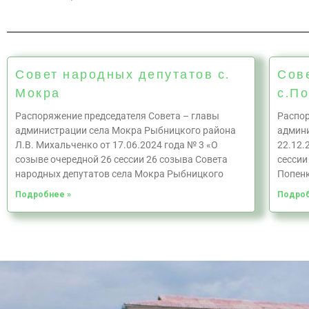
Совет народных депутатов с.
Сов
Мокра
с.П
Распоряжение председателя Совета – главы
Распор
администрации села Мокра Рыбницкого района
админи
Л.В. Михальченко от 17.06.2024 года № 3 «О
22.12.
созыве очередной 26 сессии 26 созыва Совета
сессии
народных депутатов села Мокра Рыбницкого
Попен
Подробнее »
Подроб