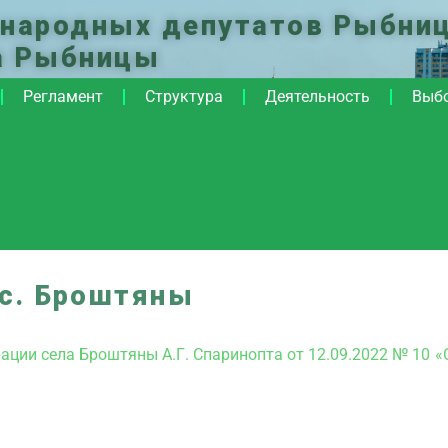
 народных депутатов Рыбниц
а Рыбницы
Регламент
Структура
Деятельность
Выб
 с. Броштяны
ции села Броштяны А.Г. Спаринопта от 12.09.2022 № 10 «