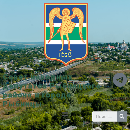
Совет народных
депутатов Рыбницкого
района и города
Рыбницы