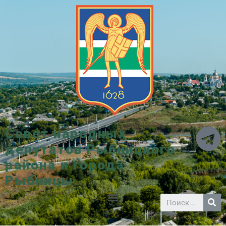
Совет народных
депутатов Рыбницкого
района и города
Рыбницы