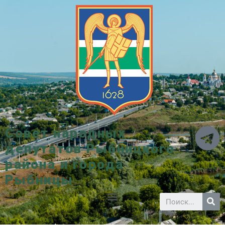
Совет народных
депутатов Рыбницкого
района и города
Рыбницы