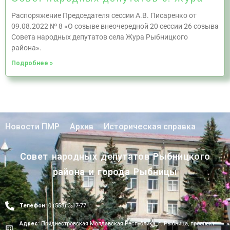
Распоряжение Председателя сессии А.В. Писаренко от
09.08.2022 № 8 «О созыве внеочередной 20 сессии 26 созыва
Совета народных депутатов села Жура Рыбницкого
района».
Подробнее »
Новости ПМР
Архив
Историческая справка
Совет народных депутатов Рыбницкого
района и города Рыбницы
Телефон:
0 (555) 3-17-77
Адрес:
Приднестровская Молдавская Республика, г. Рыбница, проспект