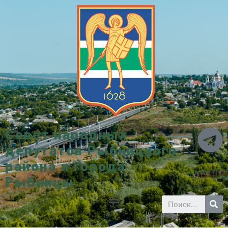
Совет народных
депутатов Рыбницкого
района и города
Рыбницы