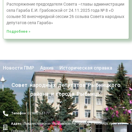
Распоряжение председателя Совета –главы администрации
села Гараба Е.И. Грабовской от 24.11.2025 года № 8 «О
созыве 50 внеочередной сессии 26 созыва Совета народных
депутатов села Гараба»
Подробнее »
Новости ПМР
Архив
Историческая справка
Совет народных депутатов Рыбницкого
района и города Рыбницы
Телефон:
0 (555) 3-17-77
Адрес:
Приднестровская Молдавская Республика, г. Рыбница, проспект
Победы, 4.