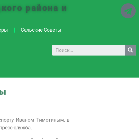
кого района и
оры
Сельские Советы
ты
спорту Иваном Тимотиным, в
пресс-служба.