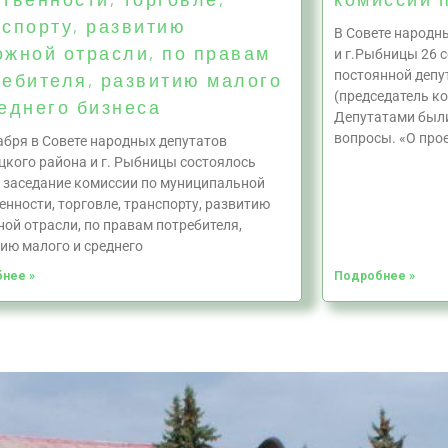
нспорту, развитию
В Совете народн
ожной отрасли, по правам
и г.Рыбницы 26 
постоянной депу
ребителя, развитию малого
(председатель ко
еднего бизнеса
Депутатами был
вопросы. «О про
абря в Совете народных депутатов
кого района и г. Рыбницы состоялось
 заседание комиссии по муниципальной
енности, торговле, транспорту, развитию
ой отрасли, по правам потребителя,
ию малого и среднего
нее »
Подробнее »