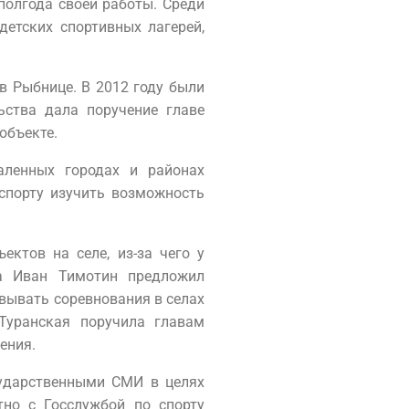
полгода своей работы. Среди
детских спортивных лагерей,
в Рыбнице. В 2012 году были
ьства дала поручение главе
объекте.
аленных городах и районах
 спорту изучить возможность
ктов на селе, из-за чего у
са Иван Тимотин предложил
овывать соревнования в селах
Туранская поручила главам
ения.
сударственными СМИ в целях
но с Госслужбой по спорту