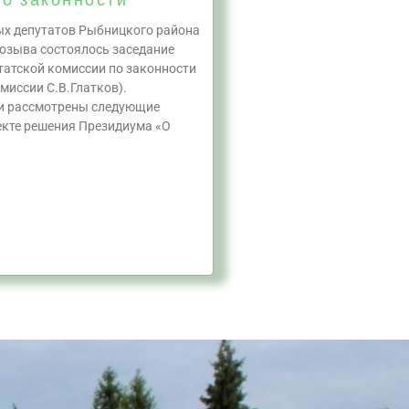
ых депутатов Рыбницкого района
созыва состоялось заседание
татской комиссии по законности
миссии С.В.Глатков).
и рассмотрены следующие
екте решения Президиума «О