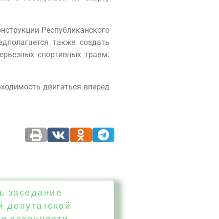
онструкции Республиканского
едполагается также создать
серьезных спортивных травм.
бходимость двигаться вперед
ь заседание
й депутатской
по законности