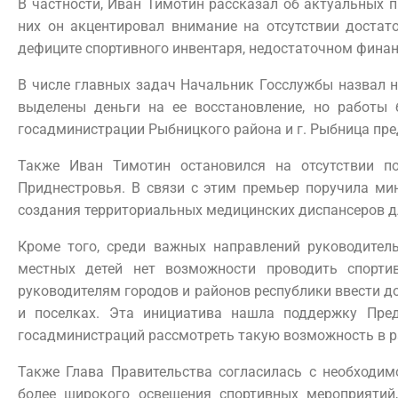
В частности, Иван Тимотин рассказал об актуальных 
них он акцентировал внимание на отсутствии достато
дефиците спортивного инвентаря, недостаточном фина
В числе главных задач Начальник Госслужбы назвал н
выделены деньги на ее восстановление, но работы 
госадминистрации Рыбницкого района и г. Рыбница пре
Также Иван Тимотин остановился на отсутствии по
Приднестровья. В связи с этим премьер поручила ми
создания территориальных медицинских диспансеров д
Кроме того, среди важных направлений руководитель
местных детей нет возможности проводить спорти
руководителям городов и районов республики ввести д
и поселках. Эта инициатива нашла поддержку Пред
госадминистраций рассмотреть такую возможность в р
Также Глава Правительства согласилась с необходи
более широкого освещения спортивных мероприятий