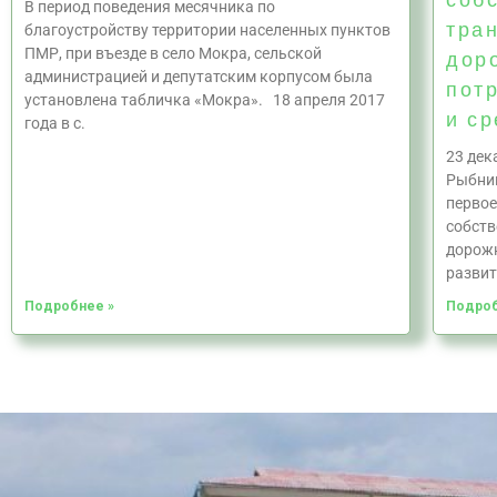
В период поведения месячника по
тра
благоустройству территории населенных пунктов
ПМР, при въезде в село Мокра, сельской
дор
администрацией и депутатским корпусом была
пот
установлена табличка «Мокра». 18 апреля 2017
и ср
года в с.
23 дек
Рыбниц
первое
собств
дорожн
развит
Подробнее »
Подроб