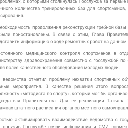
проблемах, с которыми столкнулась Госслужба за первые 
чного количества тренировочных баз для спортсменов, 
нсирования.
еобходимость продолжения реконструкции гребной базы 
были приостановлены. В связи с этим, Глава Правител
дставить информацию о ходе ремонтных работ на данном 
стоянного медицинского контроля спортсменов в отд
нистерству здравоохранения совместно с госслужбой по
ля более качественного обследования молодых людей.
 ведомства отметил проблему нехватки спортивных объе
вные мероприятия. В качестве решения этого вопро
олжность «методиста по спорту», который мог бы организ
седателя Правительства. Для ее реализации Татьяна 
амках штатного расписания органов местного самоуправл
мостью активизировать взаимодействие ведомства с го
, поручив Госслужбе связи информации и СМИ совмест