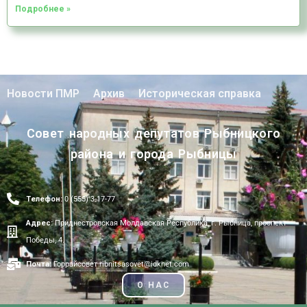
Подробнее »
Новости ПМР
Архив
Историческая справка
Совет народных депутатов Рыбницкого
района и города Рыбницы
Телефон:
0 (555) 3-17-77
Адрес:
Приднестровская Молдавская Республика, г. Рыбница, проспект
Победы, 4.
Почта:
Горрайсовет ribnitsasovet@idknet.com
О НАС