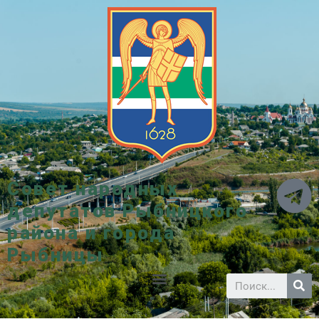
Совет народных
депутатов Рыбницкого
района и города
Рыбницы