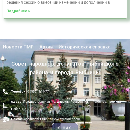
решения сессии о внесении изменений и дополнений в
Подробнее »
Новости ПМР
Архив
Историческая справка
Совет народных депутатов Рыбницкого
района и города Рыбницы
Телефон:
0 (555) 3-17-77
Адрес:
Приднестровская Молдавская Республика, г. Рыбница, проспект
Победы, 4.
Почта:
Горрайсовет ribnitsasovet@idknet.com
О НАС