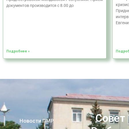
кризис
документов производится с 8.00 до
Придне
интерв
Евгени
Подробнее »
Подроб
Совет
Новости ПМР