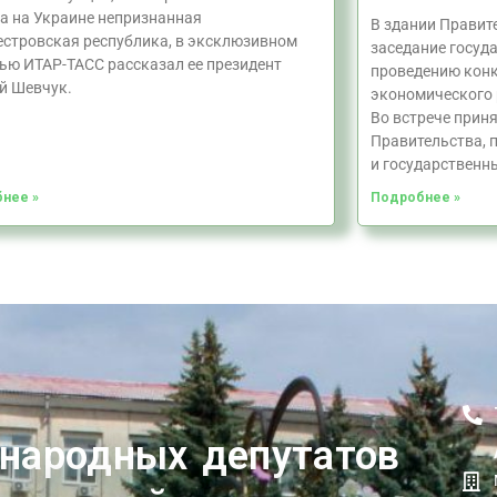
а на Украине непризнанная
В здании Правит
стровская республика, в эксклюзивном
заседание госуд
ью ИТАР-ТАСС рассказал ее президент
проведению конк
й Шевчук.
экономического 
Во встрече прин
Правительства, 
и государственн
нее »
Подробнее »
 народных депутатов