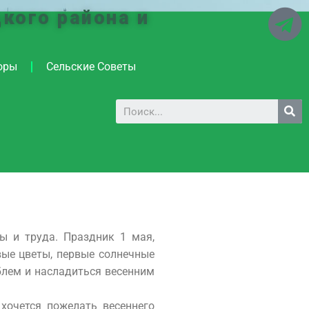
кого района и
оры
Сельские Советы
ы и труда. Праздник 1 мая,
вые цветы, первые солнечные
блем и насладиться весенним
хочется пожелать весеннего