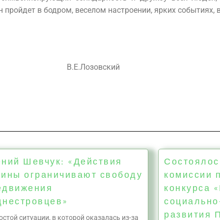
н пройдет в бодром, веселом настроении, ярких событиях, в
.Е.Лозовский
ений Шевчук: «Действия
Состоялос
аины ограничивают свободу
комиссии 
едвижения
конкурса 
днестровцев»
социально
развития П
остой ситуации, в которой оказалась из-за