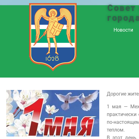
Совет
город
Новости
Дорогие жите
1 мая — Меж
практически 
по-настоящем
теплом.
В этот день