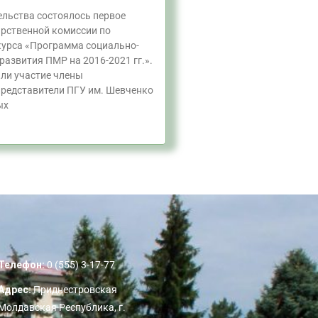
ельства состоялось первое
арственной комиссии по
урса «Программа социально-
развития ПМР на 2016-2021 гг.».
яли участие члены
представители ПГУ им. Шевченко
ых
Телефон:
0 (555) 3-17-77
Адрес:
Приднестровская
Молдавская Республика, г.