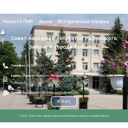
Новости ПМР
Архив
Историческая справка
Совет народных депутатов Рыбницкого
района и города Рыбницы
Телефон:
0 (555) 3-17-77
Адрес:
Приднестровская Молдавская Республика, г. Рыбница, проспект
Победы, 4.
Почта:
Горрайсовет ribnitsasovet@idknet.com
О НАС
© 2010 - 2026 Совет народных депутатов Рыбницкого района и города Рыбницы