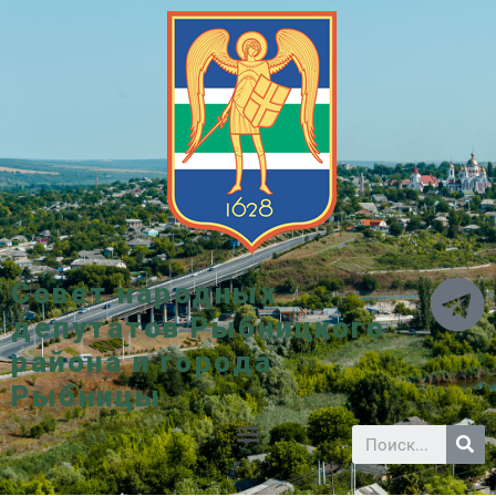
Совет народных
депутатов Рыбницкого
района и города
Рыбницы