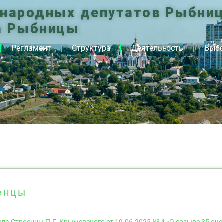
 народных депутатов Рыбниц
а Рыбницы
Регламент
Структура
Деятельность
Выб
енцы
ла Строенцы П.Г. Крыжевского от 19.06.2025 № 4 «О созыве 35 оч