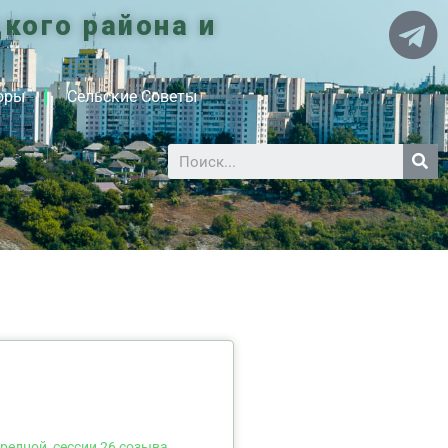
кого района и
оры
Сельские Советы
ередной сессии 26 созыва