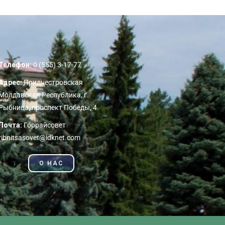
Телефон:
0 (555) 3-17-77
Адрес:
Приднестровская
Молдавская Республика, г.
Рыбница, проспект Победы, 4.
Почта:
Горрайсовет
ribnitsasovet@idknet.com
О НАС