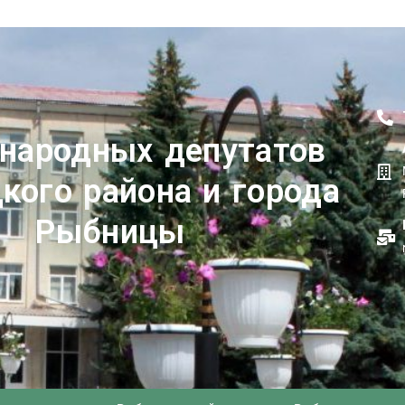
 народных депутатов
кого района и города
Рыбницы