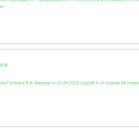
на»
нки
а Попенки В.И. Маурер от 20.06.2025 года № 4 «О созыве 46 очер