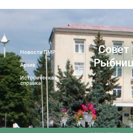
Совет
Новости ПМР
Рыбниц
Архив
Историческая
справка