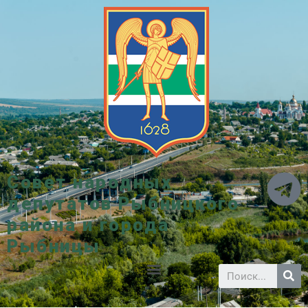
Совет народных
депутатов Рыбницкого
района и города
Рыбницы