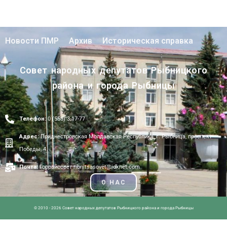
Новости ПМР
Архив
Историческая справка
Совет народных депутатов Рыбницкого
района и города Рыбницы
Телефон:
0 (555) 3-17-77
Адрес:
Приднестровская Молдавская Республика, г. Рыбница, проспект
Победы, 4.
Почта:
Горрайсовет ribnitsasovet@idknet.com
О НАС
© 2010 - 2026 Совет народных депутатов Рыбницкого района и города Рыбницы