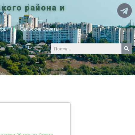
кого района и
оры
Сельские Советы
 сессии 26 созыва Совета