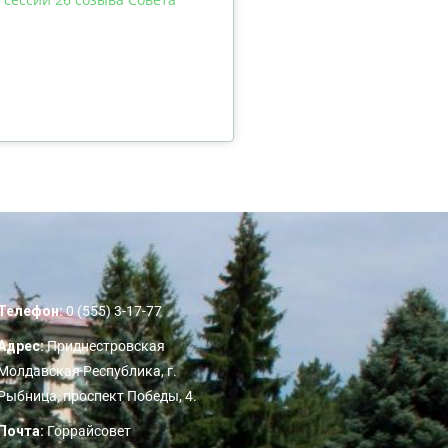
Телефон:
0 (555) 3-17-77
Адрес:
Приднестровская
Молдавская Республика, г.
Рыбница, проспект Победы, 4.
Почта:
Горрайсовет