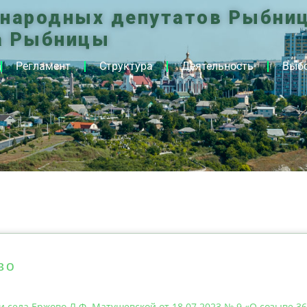
 народных депутатов Рыбниц
а Рыбницы
Регламент
Структура
Деятельность
Выб
во
села Ержово Л.Ф. Матушевской от 18.07.2023 № 9 «О созыве 36