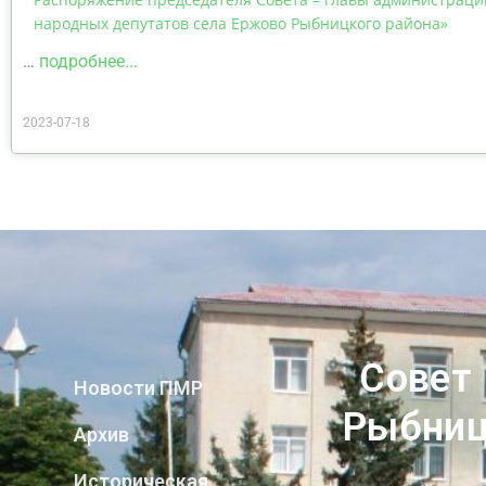
народных депутатов села Ержово Рыбницкого района»
…
подробнее...
2023-07-18
Совет
Новости ПМР
Рыбниц
Архив
Историческая