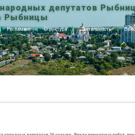
 народных депутатов Рыбниц
а Рыбницы
Регламент
Структура
Деятельность
Выб
ета народных депутатов 26 созыва. Ввиду ремонтных работ, п