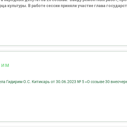
ца культуры. В работе сессии приняли участие глава государ
рим
а Гидирим О.С. Китикарь от 30.06.2023 № 5 «О созыве 30 внеочер