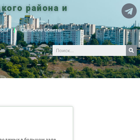
кого района и
оры
Сельские Советы
роводимых в большом зале