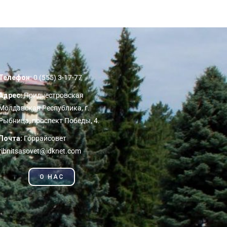
Телефон:
0 (555) 3-17-77
Адрес:
Приднестровская
Молдавская Республика, г.
Рыбница, проспект Победы, 4.
Почта:
Горрайсовет
ribnitsasovet@idknet.com
О НАС