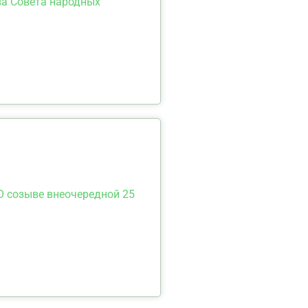
ва Совета народных
О созыве внеочередной 25