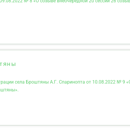
09.08.2022 № 8 «О созыве внеочередной 20 сессии 26 созы
штяны
ации села Броштяны А.Г. Спаринопта от 10.08.2022 № 9 «
оштяны».