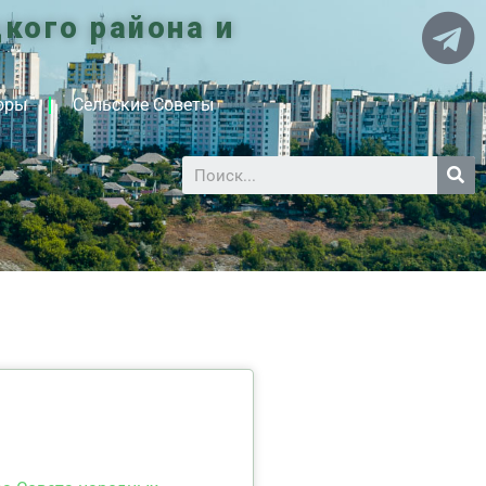
кого района и
оры
Сельские Советы