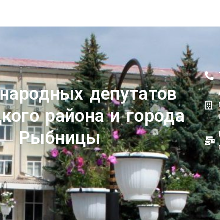
 народных депутатов
кого района и города
Рыбницы