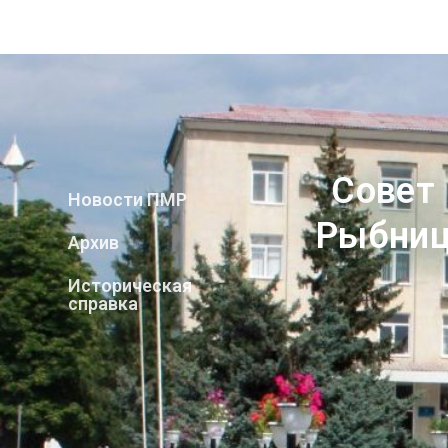
Совет
Новости ПМР
Рыбниц
Архив
Историческая
справка