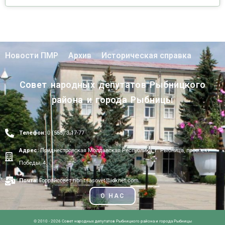
Новости ПМР
Архив
Историческая справка
Совет народных депутатов Рыбницкого
района и города Рыбницы
Телефон:
0 (555) 3-17-77
Адрес:
Приднестровская Молдавская Республика, г. Рыбница, проспект
Победы, 4.
Почта:
Горрайсовет ribnitsasovet@idknet.com
О НАС
© 2010 - 2026 Совет народных депутатов Рыбницкого района и города Рыбницы