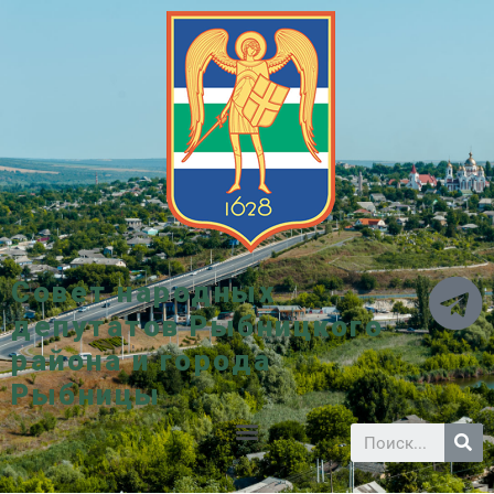
Совет народных
депутатов Рыбницкого
района и города
Рыбницы