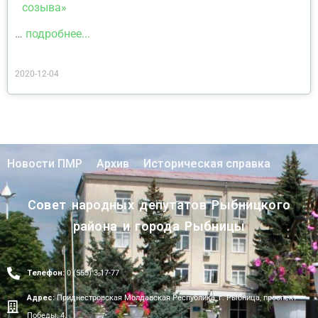
созыва»
…
подробнее...
2020-12-04
Новости ПМР
Архив
Историческая справка
Совет народных депутатов Рыбницкого
района и города Рыбницы
Телефон:
0 (555) 3-17-77
Адрес:
Приднестровская Молдавская Республика, г. Рыбница, проспект
Победы, 4.