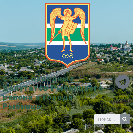
Совет народных
депутатов Рыбницкого
района и города
Рыбницы