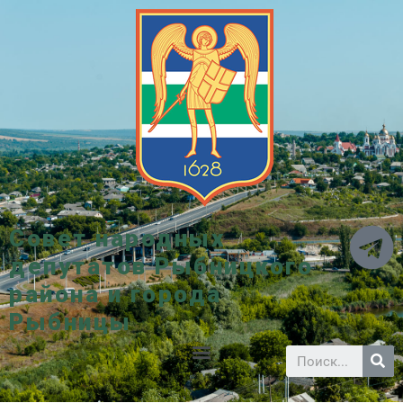
Совет народных
депутатов Рыбницкого
района и города
Рыбницы