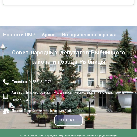
Новости ПМР
Архив
Историческая справка
Совет народных депутатов Рыбницкого
района и города Рыбницы
Телефон:
0 (555) 3-17-77
Адрес:
Приднестровская Молдавская Республика, г. Рыбница, проспект
Победы, 4.
Почта:
Горрайсовет ribnitsasovet@idknet.com
О НАС
© 2010 - 2026 Совет народных депутатов Рыбницкого района и города Рыбницы